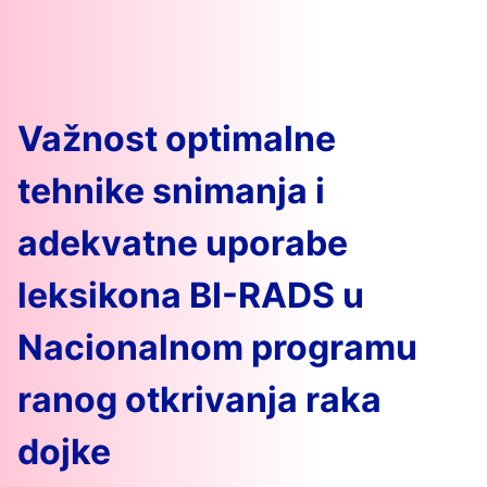
Skip
to
content
Važnost optimalne
tehnike snimanja i
adekvatne uporabe
leksikona BI-RADS u
Nacionalnom programu
ranog otkrivanja raka
dojke